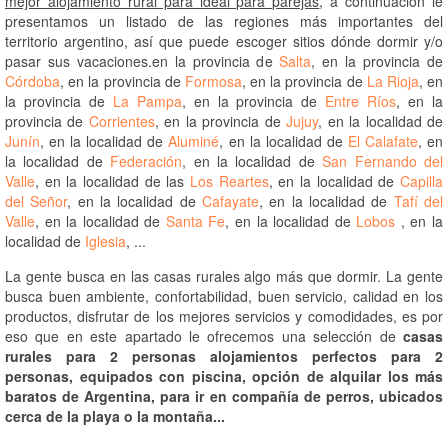
mejor alojamiento rural para ideal para parejas
, a continuación le
presentamos un listado de las regiones más importantes del
territorio argentino, así que puede escoger sitios dónde dormir y/o
pasar sus vacaciones.en la provincia de
Salta
, en la provincia de
Córdoba
, en la provincia de
Formosa
, en la provincia de
La Rioja
, en
la provincia de
La Pampa
, en la provincia de
Entre Ríos
, en la
provincia de
Corrientes
, en la provincia de
Jujuy
, en la localidad de
Junín
, en la localidad de
Aluminé
, en la localidad de
El Calafate
, en
la localidad de
Federación
, en la localidad de
San Fernando del
Valle
, en la localidad de las
Los Reartes
, en la localidad de
Capilla
del Señor
, en la localidad de
Cafayate
, en la localidad de
Tafí del
Valle
, en la localidad de
Santa Fe
, en la localidad de
Lobos
, en la
localidad de
Iglesia
, ...
La gente busca en las casas rurales algo más que dormir. La gente
busca buen ambiente, confortabilidad, buen servicio, calidad en los
productos, disfrutar de los mejores servicios y comodidades, es por
eso que en este apartado le ofrecemos una selección de
casas
rurales para 2 personas alojamientos perfectos para 2
personas, equipados con piscina, opción de alquilar los más
baratos de Argentina, para ir en compañía de perros, ubicados
cerca de la playa o la montaña...