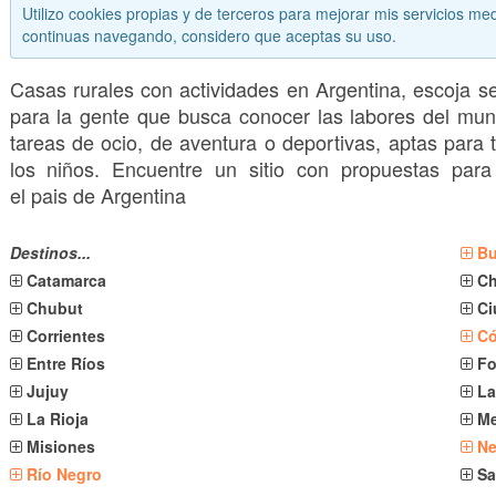
Utilizo cookies propias y de terceros para mejorar mis servicios med
continuas navegando, considero que aceptas su uso.
Casas rurales con actividades en Argentina, escoja s
para la gente que busca conocer las labores del mundo 
tareas de ocio, de aventura o deportivas, aptas para t
los niños. Encuentre un sitio con propuestas para
el pais de Argentina
Destinos...
Bu
Catamarca
C
Chubut
Ci
Corrientes
C
Entre Ríos
F
Jujuy
La
La Rioja
M
Misiones
N
Río Negro
Sa