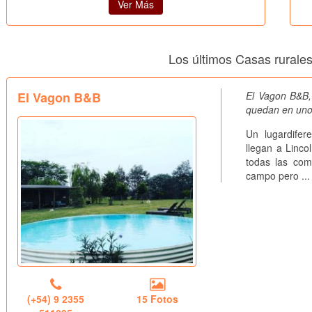
Ver Más
Los últimos Casas rurale
El Vagon B&B
El Vagon B&B,
quedan en un
Un lugardifer
llegan a Linco
todas las com
campo pero ..
(+54) 9 2355
15 Fotos