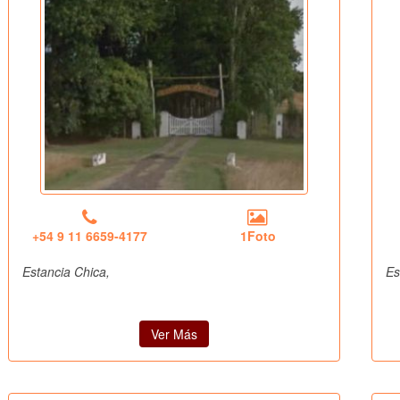
+54 9 11 6659-4177
1Foto
Estancia Chica,
Es
Ver Más