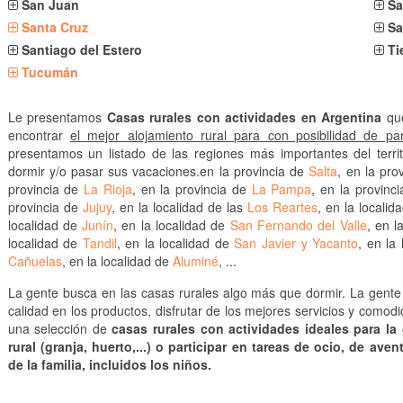
San Juan
Sa
Santa Cruz
Sa
Santiago del Estero
Ti
Tucumán
Le presentamos
Casas rurales con actividades en Argentina
que
encontrar
el mejor alojamiento rural para con posibilidad de part
presentamos un listado de las regiones más importantes del terri
dormir y/o pasar sus vacaciones.en la provincia de
Salta
, en la pro
provincia de
La Rioja
, en la provincia de
La Pampa
, en la provinc
provincia de
Jujuy
, en la localidad de las
Los Reartes
, en la locali
localidad de
Junín
, en la localidad de
San Fernando del Valle
, en l
localidad de
Tandil
, en la localidad de
San Javier y Yacanto
, en la
Cañuelas
, en la localidad de
Aluminé
, ...
La gente busca en las casas rurales algo más que dormir. La gente 
calidad en los productos, disfrutar de los mejores servicios y como
una selección de
casas rurales con actividades ideales para l
rural (granja, huerto,...) o participar en tareas de ocio, de av
de la familia, incluidos los niños.