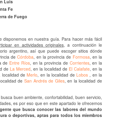
n Luis
nta Fe
erra de Fuego
 disponemos en nuestra guía. Para hacer más fácil
icipar en actividades originales
, a continuación le
torio argentino, así que puede escoger sitios dónde
vincia de
Córdoba
, en la provincia de
Formosa
, en la
ia de
Entre Ríos
, en la provincia de
Corrientes
, en la
dad de
La Merced
, en la localidad de
El Calafate
, en la
a localidad de
Merlo
, en la localidad de
Lobos
, en la
 localidad de
San Andrés de Giles
, en la localidad de
busca buen ambiente, confortabilidad, buen servicio,
didades, es por eso que en este apartado le ofrecemos
a gente que busca conocer las labores del mundo
entura o deportivas, aptas para todos los miembros