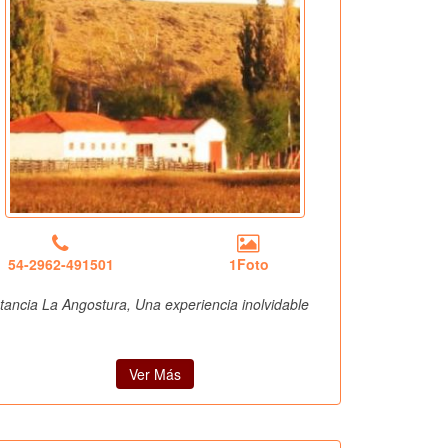
54-2962-491501
1Foto
tancia La Angostura, Una experiencia inolvidable
Ver Más