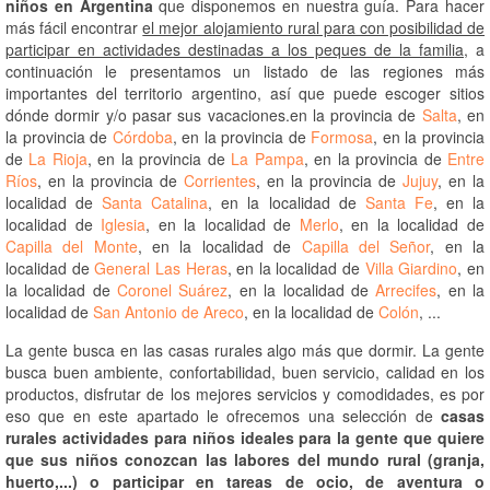
niños en Argentina
que disponemos en nuestra guía. Para hacer
más fácil encontrar
el mejor alojamiento rural para con posibilidad de
participar en actividades destinadas a los peques de la familia
, a
continuación le presentamos un listado de las regiones más
importantes del territorio argentino, así que puede escoger sitios
dónde dormir y/o pasar sus vacaciones.en la provincia de
Salta
, en
la provincia de
Córdoba
, en la provincia de
Formosa
, en la provincia
de
La Rioja
, en la provincia de
La Pampa
, en la provincia de
Entre
Ríos
, en la provincia de
Corrientes
, en la provincia de
Jujuy
, en la
localidad de
Santa Catalina
, en la localidad de
Santa Fe
, en la
localidad de
Iglesia
, en la localidad de
Merlo
, en la localidad de
Capilla del Monte
, en la localidad de
Capilla del Señor
, en la
localidad de
General Las Heras
, en la localidad de
Villa Giardino
, en
la localidad de
Coronel Suárez
, en la localidad de
Arrecifes
, en la
localidad de
San Antonio de Areco
, en la localidad de
Colón
, ...
La gente busca en las casas rurales algo más que dormir. La gente
busca buen ambiente, confortabilidad, buen servicio, calidad en los
productos, disfrutar de los mejores servicios y comodidades, es por
eso que en este apartado le ofrecemos una selección de
casas
rurales actividades para niños ideales para la gente que quiere
que sus niños conozcan las labores del mundo rural (granja,
huerto,...) o participar en tareas de ocio, de aventura o