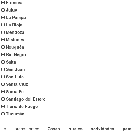
Formosa
Jujuy
La Pampa
La Rioja
Mendoza
Misiones
Neuquén
Río Negro
Salta
San Juan
San Luis
Santa Cruz
Santa Fe
Santiago del Estero
Tierra de Fuego
Tucumán
Le presentamos
Casas rurales actividades para