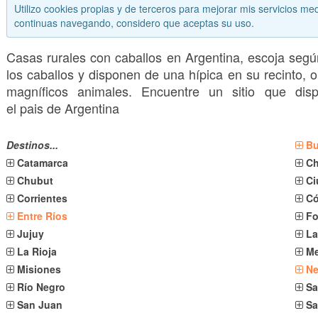
Utilizo cookies propias y de terceros para mejorar mis servicios med
continuas navegando, considero que aceptas su uso.
Casas rurales con caballos en Argentina, escoja seg
los caballos y disponen de una hípica en su recinto,
magníficos animales. Encuentre un sitio que dis
el pais de Argentina
Destinos...
Bu
Catamarca
C
Chubut
Ci
Corrientes
C
Entre Ríos
F
Jujuy
La
La Rioja
M
Misiones
N
Río Negro
Sa
San Juan
Sa