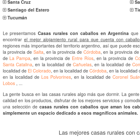
Santa Cruz
Sa
Santiago del Estero
Ti
Tucumán
Le presentamos
Casas rurales con caballos en Argentina
que 
encontrar
el mejor alojamiento rural para que cuenta con caballo
regiones más importantes del territorio argentino, así que puede es
la provincia de
Salta
, en la provincia de
Córdoba
, en la provincia d
de
La Pampa
, en la provincia de
Entre Ríos
, en la provincia de
Co
Santa Catalina
, en la localidad de
Cañuelas
, en la localidad de
Con
localidad de
El Colorado
, en la localidad de
Córdoba
, en la localidad
en la localidad de
Los Polvorines
, en la localidad de
Coronel Suár
Lobos
, ...
La gente busca en las casas rurales algo más que dormir. La gente 
calidad en los productos, disfrutar de los mejores servicios y como
una selección de
casas rurales con caballos que aman los cab
simplemente un espacio dedicado a esos magníficos animales.
Las mejores casas rurales con c