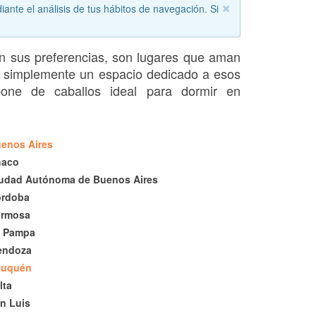
iante el análisis de tus hábitos de navegación. Si
ún sus preferencias, son lugares que aman
 o simplemente un espacio dedicado a esos
pone de caballos ideal para dormir en
enos Aires
haco
udad Autónoma de Buenos Aires
órdoba
ormosa
 Pampa
endoza
euquén
lta
n Luis