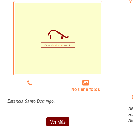
M
No tiene fotos
Estancia Santo Domingo,
Al
H
Al
Ver Más