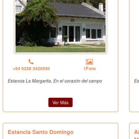
+54 0228 3420530
1Foto
Estancia La Margarita, En el corazón del campo
Es
Ver Más
Estancia Santo Domingo
A