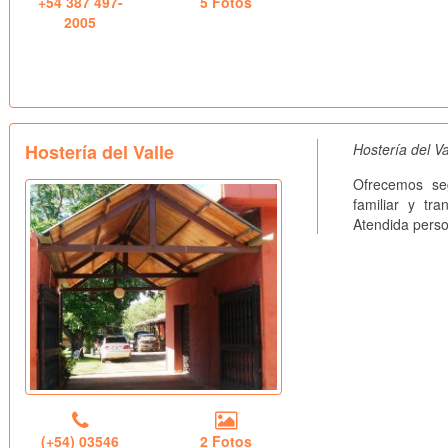
+54 387 497-
5 Fotos
2005
Hostería del Valle
Hostería del Va
Ofrecemos seg
familiar y tr
Atendida perso
(+54) 03546
2 Fotos