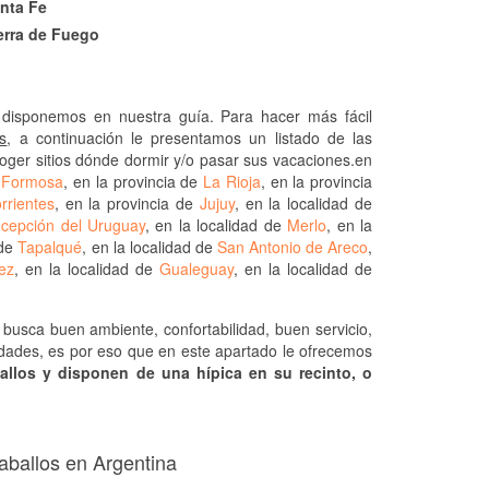
nta Fe
erra de Fuego
disponemos en nuestra guía. Para hacer más fácil
s
, a continuación le presentamos un listado de las
coger sitios dónde dormir y/o pasar sus vacaciones.en
e
Formosa
, en la provincia de
La Rioja
, en la provincia
rrientes
, en la provincia de
Jujuy
, en la localidad de
cepción del Uruguay
, en la localidad de
Merlo
, en la
 de
Tapalqué
, en la localidad de
San Antonio de Areco
,
ez
, en la localidad de
Gualeguay
, en la localidad de
busca buen ambiente, confortabilidad, buen servicio,
didades, es por eso que en este apartado le ofrecemos
allos y disponen de una hípica en su recinto, o
aballos en Argentina