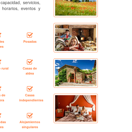
capacidad, servicios,
, horarios, eventos y
les
Posadas
les
 rural
Casas de
aldea
s de
Casas
era
independientes
ndas
Alojamientos
les
singulares