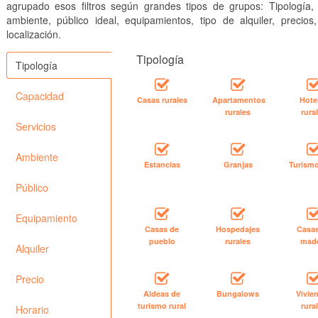
agrupado esos filtros según grandes tipos de grupos: Tipología, 
ambiente, público ideal, equipamientos, tipo de alquiler, precios
localización.
Tipología
Tipología
Capacidad
Casas rurales
Apartamentos
Hote
rurales
rura
Servicios
Ambiente
Estancias
Granjas
Turismo
Público
Equipamiento
Casas de
Hospedajes
Casa
pueblo
rurales
mad
Alquiler
Precio
Aldeas de
Bungalows
Vivie
turismo rural
rura
Horario