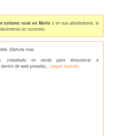
e turismo rural en Merlo
y en sus alrededores, si
blecimiento en concreto.
lde, Disfruta más
te. (resaltado en verde para direccionar a
a dentro de web posada)...
seguir leyendo