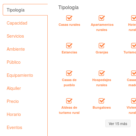
Tipología
Tipología
Capacidad
Casas rurales
Apartamentos
Hote
rurales
rura
Servicios
Ambiente
Estancias
Granjas
Turismo
Público
Equipamiento
Casas de
Hospedajes
Casa
pueblo
rurales
mad
Alquiler
Precio
Aldeas de
Bungalows
Vivie
turismo rural
rura
Horario
Ver 15 más
Eventos