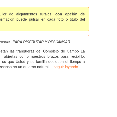
iler de alojamientos rurales,
con opción de
rmación puede pulsar en cada foto o título del
radura, PARA DISFRUTAR Y DESCANSAR
 están las tranqueras del Complejo de Campo La
n abiertas como nuestros brazos para recibirlo.
n es que Usted y su familia dediquen el tiempo a
escanso en un entorno natural....
seguir leyendo