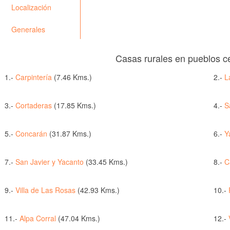
Localización
Generales
Casas rurales en pueblos c
1.-
Carpintería
(7.46 Kms.)
2.-
L
3.-
Cortaderas
(17.85 Kms.)
4.-
S
5.-
Concarán
(31.87 Kms.)
6.-
Y
7.-
San Javier y Yacanto
(33.45 Kms.)
8.-
C
9.-
Villa de Las Rosas
(42.93 Kms.)
10.-
11.-
Alpa Corral
(47.04 Kms.)
12.-