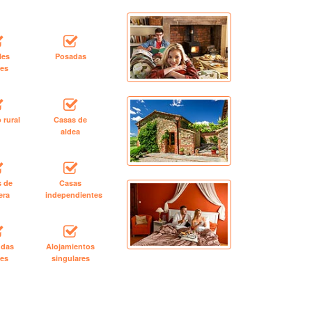
les
Posadas
les
 rural
Casas de
aldea
s de
Casas
era
independientes
ndas
Alojamientos
les
singulares