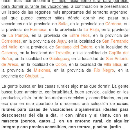
hacer más fácil encontrar
el mejor alojamiento rural para perfecto
para dormir durante las vacaciones
, a continuación le presentamos
un listado de las regiones más importantes del territorio argentino,
así que puede escoger sitios dónde dormir y/o pasar sus
vacaciones.en la provincia de
Salta
, en la provincia de
Córdoba
, en
la provincia de
Formosa
, en la provincia de
La Rioja
, en la provincia
de
La Pampa
, en la provincia de
Entre Ríos
, en la provincia de
Corrientes
, en la provincia de
Jujuy
, en la localidad de
San Fernando
del Valle
, en la provincia de
Santiago del Estero
, en la localidad de
Caseros
, en la localidad de
Trevelín
, en la localidad de
Capilla del
Señor
, en la localidad de
Gualeguay
, en la localidad de
San Antonio
de Areco
, en la localidad de
Colón
, en la localidad de
Villa Elisa
, en
la provincia de
Misiones
, en la provincia de
Río Negro
, en la
provincia de
Chubut
, ...
La gente busca en las casas rurales algo más que dormir. La gente
busca buen ambiente, confortabilidad, buen servicio, calidad en los
productos, disfrutar de los mejores servicios y comodidades, es por
eso que en este apartado le ofrecemos una selección de
casas
rurales para casas de vacaciones alojamientos ideales para
desconectar del día a día, ir con niños y si tiene, con su
mascota (perros, gatos,..), en un entorno rural, de alquiler
íntegro y con precios accesibles, con terraza, piscina, jardín...