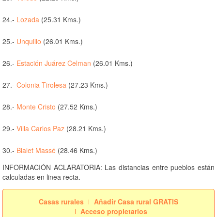
24.-
Lozada
(25.31 Kms.)
25.-
Unquillo
(26.01 Kms.)
26.-
Estación Juárez Celman
(26.01 Kms.)
27.-
Colonia Tirolesa
(27.23 Kms.)
28.-
Monte Cristo
(27.52 Kms.)
29.-
Villa Carlos Paz
(28.21 Kms.)
30.-
Bialet Massé
(28.46 Kms.)
INFORMACIÓN ACLARATORIA: Las distancias entre pueblos están
calculadas en linea recta.
Casas rurales
Añadir Casa rural GRATIS
Acceso propietarios